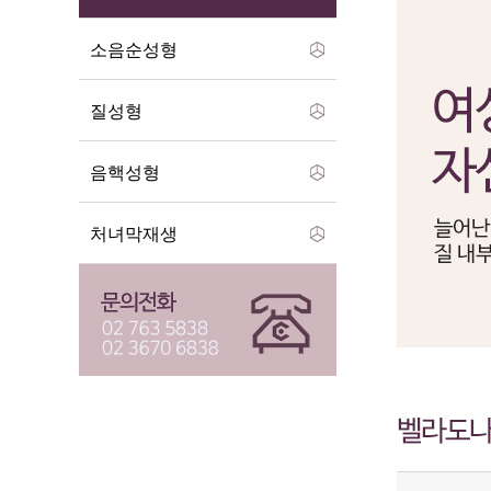
소음순성형
질성형
음핵성형
처녀막재생