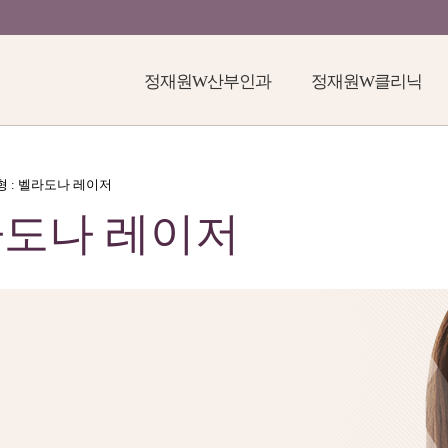
정재원W산부인과
정재원W클리닉
성형 : 벨라도나 레이저
도나 레이저