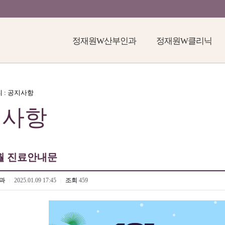
정재원W산부인과
정재원W클리닉
티 : 공지사항
지사항
1월 진료안내문
과
2025.01.09 17:45
조회
459
|
|