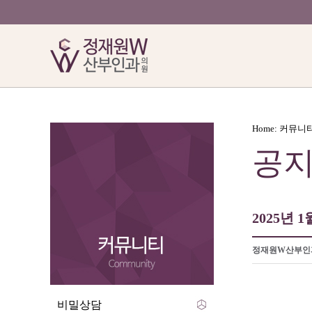
Home: 커뮤니
공
2025년 
정재원W산부인
비밀상담