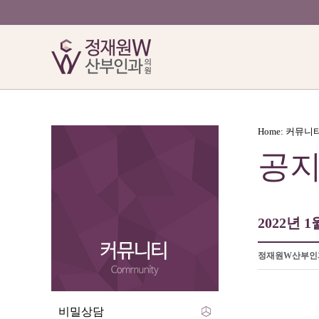
Home: 커뮤니
공
2022년 
정재원W산부인
비밀상담