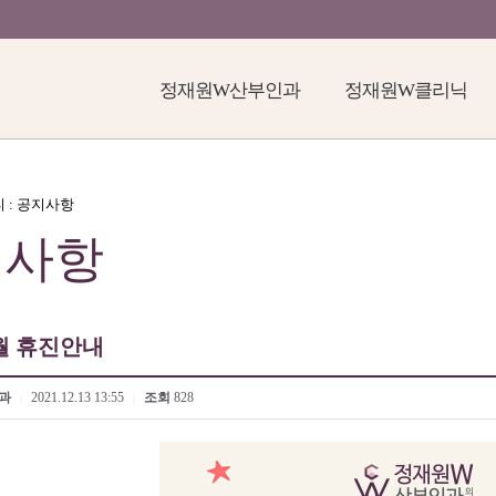
정재원W산부인과
정재원W클리닉
티 : 공지사항
지사항
1월 휴진안내
과
2021.12.13 13:55
조회
828
|
|