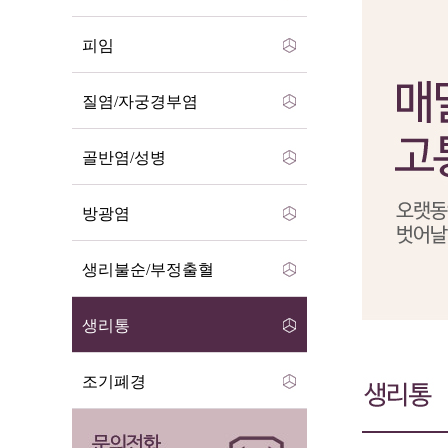
피임
질염/자궁경부염
골반염/성병
방광염
생리불순/부정출혈
생리통
조기폐경