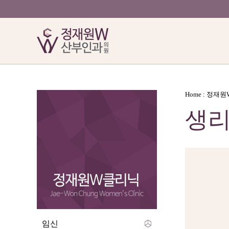
Home : 정재
생
임신