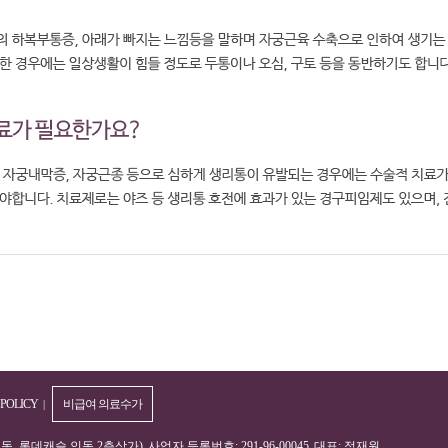
 POLICY
비급여 의료수가
|
인동, 롯데캐슬 인동 2층상가)
사업자 등록번호: 291-96-00045
대표: 정재원