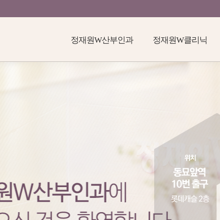
정재원W산부인과
정재원W클리닉