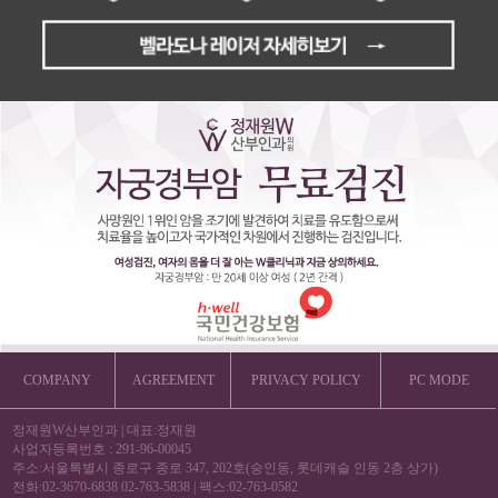
COMPANY
AGREEMENT
PRIVACY POLICY
PC MODE
정재원W산부인과
|
대표:정재원
사업자등록번호 : 291-96-00045
주소:서울특별시 종로구 종로 347, 202호(숭인동, 롯데캐슬 인동 2층 상가)
전화:02-3670-6838 02-763-5838
|
팩스:02-763-0582